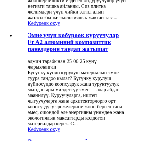
жоопкерчиликти издеген өндүрүүчүлөр үчүн
негизги ташка айланды. Сиз плитка
желимдери үчүн чийки затты алып
жатасызбы же экологиялык жактан таза...
Көбүрөөк окуу
Эмне үчүн көбүрөөк куруучулар
Fr A2 алюминий композиттик
панелдерин тандап жатышат
админ тарабынан 25-06-25 күнү
жарыяланган
Бүгүнкү күндө курулуш материалын эмне
туура тандоо кылат? Бүгүнкү курулуш
дүйнөсүндө коопсуздук жана туруктуулук
мындан ары милдеттүү эмес — алар абдан
маанилүү. Куруучуларга, иштеп
чыгуучуларга жана архитекторлорго өрт
коопсуздугу эрежелерине жооп берген гана
эмес, ошондой эле энергияны үнөмдөө жана
экологиялык максаттарды колдогон
материалдар керек. С...
Көбүрөөк окуу