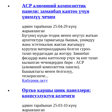
ACP алюминий композиттик
панели: заманбап каптоо үчүн
үнөмдүү чечим
админ тарабынан 25-04-29 күнү
жарыяланган
Бүгүнкү күндө тездик менен өнүгүп жаткан
архитектура тармагында бышык, үнөмдүү
жана эстетикалык жактан жагымдуу
курулуш материалдарына болгон суроо-
талап мурдагыдан да жогору. Заманбап
фасаддар жана каптоолор үчүн эң көп талап
кылынган чечимдердин бири - ACP
(алюминий композиттик панели).
Бышыктыгы менен белгилүү,
тескерисинче...
Көбүрөөк окуу
Өрткө каршы цинк панелдери:
коопсуздуктун келечеги
админ тарабынан 25-03-10 күнү
жарыяланган