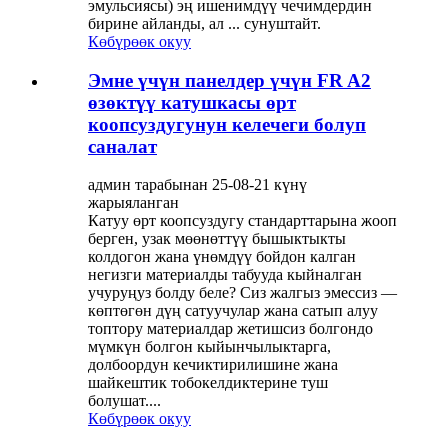
эмульсиясы) эң ишенимдүү чечимдердин
бирине айланды, ал ... сунуштайт.
Көбүрөөк окуу
Эмне үчүн панелдер үчүн FR A2
өзөктүү катушкасы өрт
коопсуздугунун келечеги болуп
саналат
админ тарабынан 25-08-21 күнү
жарыяланган
Катуу өрт коопсуздугу стандарттарына жооп
берген, узак мөөнөттүү бышыктыкты
колдогон жана үнөмдүү бойдон калган
негизги материалды табууда кыйналган
учуруңуз болду беле? Сиз жалгыз эмессиз —
көптөгөн дүң сатуучулар жана сатып алуу
топтору материалдар жетишсиз болгондо
мүмкүн болгон кыйынчылыктарга,
долбоордун кечиктирилишине жана
шайкештик тобокелдиктерине туш
болушат....
Көбүрөөк окуу