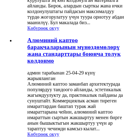
курулушта эң көп колдонулган материалга
айланды. Бирок, алардын сырткы жана ички
колдонулуштагы пайдасын максималдуу
түрдө жогорулатуу үчүн туура орнотуу абдан
маанилүү. Бул макалада биз...
Көбүрөөк окуу
Алюминий каптоо
баракчаларынын мүнөздөмөлөрү
жана стандарттары боюнча толук
колдонмо
админ тарабынан 25-04-29 күнү
жарыяланган
Алюминий каптоо заманбап архитектурада
популярдуу тандоого айланды, эстетикалык
жагымдуулукту да, практикалык пайданы да
сунуштайт. Коммерциялык асман тиреген
имараттардан баштап турак жай
имараттарына чейин, алюминий каптоо
имараттын сыртын жакшыртуу менен бирге
анын бышыктыгын жакшыртуу үчүн ар
тараптуу чечимди камсыз кылат...
Көбүрөөк окуу