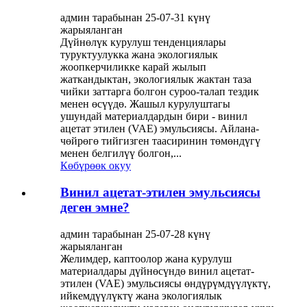
админ тарабынан 25-07-31 күнү
жарыяланган
Дүйнөлүк курулуш тенденциялары
туруктуулукка жана экологиялык
жоопкерчиликке карай жылып
жаткандыктан, экологиялык жактан таза
чийки заттарга болгон суроо-талап тездик
менен өсүүдө. Жашыл курулуштагы
ушундай материалдардын бири - винил
ацетат этилен (VAE) эмульсиясы. Айлана-
чөйрөгө тийгизген таасиринин төмөндүгү
менен белгилүү болгон,...
Көбүрөөк окуу
Винил ацетат-этилен эмульсиясы
деген эмне?
админ тарабынан 25-07-28 күнү
жарыяланган
Желимдер, каптоолор жана курулуш
материалдары дүйнөсүндө винил ацетат-
этилен (VAE) эмульсиясы өндүрүмдүүлүктү,
ийкемдүүлүктү жана экологиялык