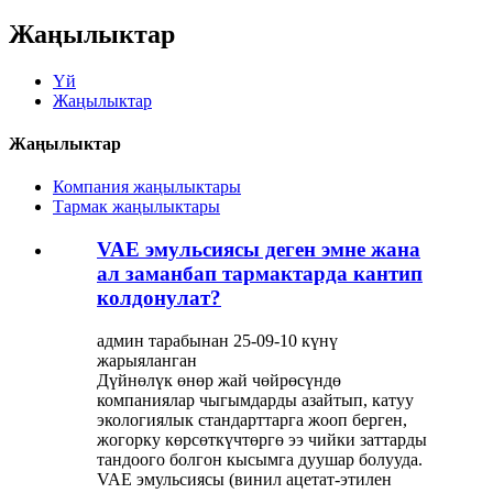
Жаңылыктар
Үй
Жаңылыктар
Жаңылыктар
Компания жаңылыктары
Тармак жаңылыктары
VAE эмульсиясы деген эмне жана
ал заманбап тармактарда кантип
колдонулат?
админ тарабынан 25-09-10 күнү
жарыяланган
Дүйнөлүк өнөр жай чөйрөсүндө
компаниялар чыгымдарды азайтып, катуу
экологиялык стандарттарга жооп берген,
жогорку көрсөткүчтөргө ээ чийки заттарды
тандоого болгон кысымга дуушар болууда.
VAE эмульсиясы (винил ацетат-этилен