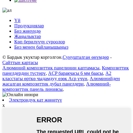
Үй
Продукциялар
Биз жөнүндө
Жаңылыктар
Көп берилүүчү суроолор
Биз менен байланышыңыз
© Бардык укуктар корголгон.
Сунушталган өнүмдөр
-
Сайттын картасы
Алюминий композиттик панелинин каптамасы
,
Композиттик
панелдердин түстөрү
,
ACP баракчасы 6 мм баасы
,
A2
класстагы өрткө чыдамдуу өзөк Acp үчүн
,
Алюминийден
жасалган композиттик дубал панелдери
,
Алюминий-
композиттик панель линиясы
,
Электрондук кат жөнөтүү
x