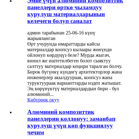
Эмне үчүн алюминий композиттик
панелдери өрткө чыдамдуу
курулуш материалдарынын
келечеги болуп саналат
админ тарабынан 25-06-16 күнү
жарыяланган
Өрт учурунда имараттарды кайсы
материалдар коопсуз кылаары жөнүндө
ойлонуп көрдүңүз беле? Мурда жыгач,
винил же иштетилбеген болот сыяктуу
салттуу материалдар кеңири таралган болчу.
Бирок бүгүнкү күндөгү архитекторлор жана
инженерлер акылдуураак, коопсуз жана
туруктуураак варианттарды издеп жатышат.
Эң көрүнүктүү материалдардын бири - бул
алюминий...
Көбүрөөк окуу
Алюминий композиттик
панелдерин колдонуу: заманбап
курулуш үчүн көп функциялуу
чечим