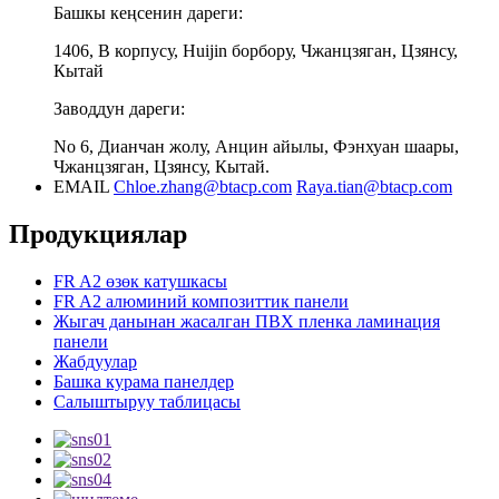
Башкы кеңсенин дареги:
1406, В корпусу, Huijin борбору, Чжанцзяган, Цзянсу,
Кытай
Заводдун дареги:
No 6, Дианчан жолу, Анцин айылы, Фэнхуан шаары,
Чжанцзяган, Цзянсу, Кытай.
EMAIL
Chloe.zhang@btacp.com
Raya.tian@btacp.com
Продукциялар
FR A2 өзөк катушкасы
FR A2 алюминий композиттик панели
Жыгач данынан жасалган ПВХ пленка ламинация
панели
Жабдуулар
Башка курама панелдер
Салыштыруу таблицасы