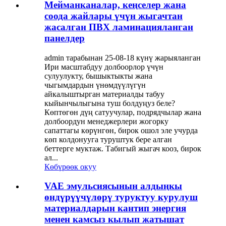
Мейманканалар, кеңселер жана
соода жайлары үчүн жыгачтан
жасалган ПВХ ламинацияланган
панелдер
admin тарабынан 25-08-18 күнү жарыяланган
Ири масштабдуу долбоорлор үчүн
сулуулукту, бышыктыкты жана
чыгымдардын үнөмдүүлүгүн
айкалыштырган материалды табуу
кыйынчылыгына туш болдуңуз беле?
Көптөгөн дүң сатуучулар, подрядчылар жана
долбоордун менеджерлери жогорку
сапаттагы көрүнгөн, бирок ошол эле учурда
көп колдонууга туруштук бере алган
беттерге муктаж. Табигый жыгач кооз, бирок
ал...
Көбүрөөк окуу
VAE эмульсиясынын алдыңкы
өндүрүүчүлөрү туруктуу курулуш
материалдарын кантип энергия
менен камсыз кылып жатышат