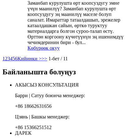
Заманбап курулушта өрт коопсуздугу эмне
үчүн маанилүү? Заманбап курулушта өрт
коопсуздугу эң маанилүү маселе болуп
саналат. Имараттар татаалдашып, эрежелер
катаалдашкан сайын, өрткө туруктуу
материалдарга болгон суроо-талап өстү.
Өрттөн коргоону күчөтүүнүн эң ишенимдүү
чечимдеринин бири - бул...
Көбүрөөк окуу
1
2
3
4
5
6
Кийинки >
>>
1-бет / 11
Байланышта болуңуз
АКЫСЫЗ КОНСУЛЬТАЦИЯ
Барри | Сатуу боюнча менеджер:
+86 18662631656
Цзянь | Башкы менеджер:
+86 15366251512
ДАРЕК