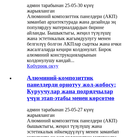
админ тарабынан 25-05-30 күнү
жарыяланган
Алюминий композиттик панелдери (АКП)
заманбап архитектурада жана дизайнда эң
популярдуу материалдардын бирине
айланды. Бышыктыгы, жеңил түзүлүшү
жана эстетикалык жагымдуулугу менен
белгилүү болгон АКПлар сырткы жана ички
жасалгаларда кеңири колдонулат. Бирок
алюминий конструкцияларынын
колдонулушу кандай...
Көбүрөөк окуу
Алюминий-композиттик
панелдерди орнотуу жол-жобосу:
Куруучулар жана подрядчылар
үчүн этап-этабы менен көрсөтмө
админ тарабынан 25-05-27 күнү
жарыяланган
Алюминий композиттик панелдери (АКП)
бышыктыгы, жеңил түзүлүшү жана
эстетикалык ийкемдүүлүгү менен заманбап