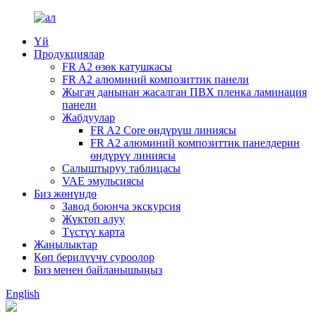
Үй
Продукциялар
FR A2 өзөк катушкасы
FR A2 алюминий композиттик панели
Жыгач данынан жасалган ПВХ пленка ламинация
панели
Жабдуулар
FR A2 Core өндүрүш линиясы
FR A2 алюминий композиттик панелдерин
өндүрүү линиясы
Салыштыруу таблицасы
VAE эмульсиясы
Биз жөнүндө
Завод боюнча экскурсия
Жүктөп алуу
Түстүү карта
Жаңылыктар
Көп берилүүчү суроолор
Биз менен байланышыңыз
English