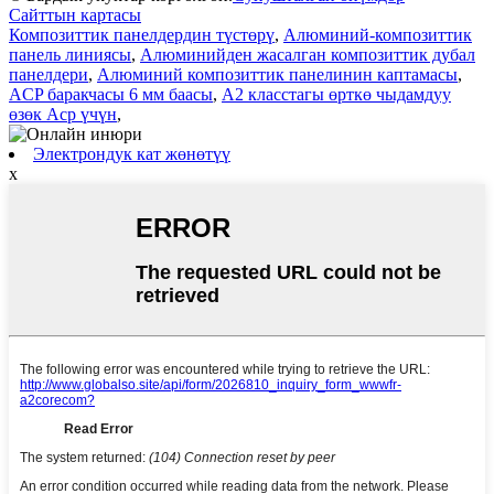
Сайттын картасы
Композиттик панелдердин түстөрү
,
Алюминий-композиттик
панель линиясы
,
Алюминийден жасалган композиттик дубал
панелдери
,
Алюминий композиттик панелинин каптамасы
,
ACP баракчасы 6 мм баасы
,
A2 класстагы өрткө чыдамдуу
өзөк Acp үчүн
,
Электрондук кат жөнөтүү
x