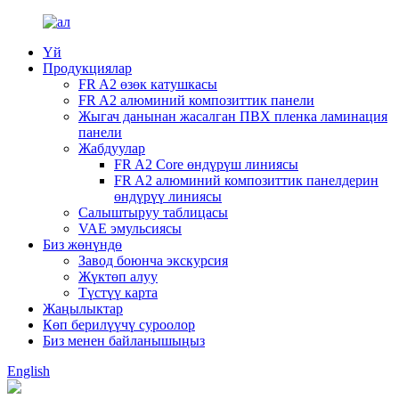
Үй
Продукциялар
FR A2 өзөк катушкасы
FR A2 алюминий композиттик панели
Жыгач данынан жасалган ПВХ пленка ламинация
панели
Жабдуулар
FR A2 Core өндүрүш линиясы
FR A2 алюминий композиттик панелдерин
өндүрүү линиясы
Салыштыруу таблицасы
VAE эмульсиясы
Биз жөнүндө
Завод боюнча экскурсия
Жүктөп алуу
Түстүү карта
Жаңылыктар
Көп берилүүчү суроолор
Биз менен байланышыңыз
English