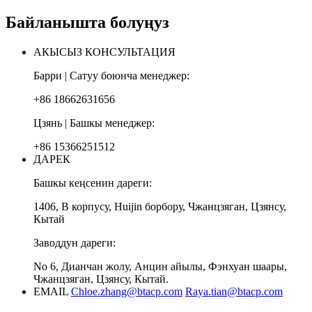
Байланышта болуңуз
АКЫСЫЗ КОНСУЛЬТАЦИЯ
Барри | Сатуу боюнча менеджер:
+86 18662631656
Цзянь | Башкы менеджер:
+86 15366251512
ДАРЕК
Башкы кеңсенин дареги:
1406, В корпусу, Huijin борбору, Чжанцзяган, Цзянсу,
Кытай
Заводдун дареги:
No 6, Дианчан жолу, Анцин айылы, Фэнхуан шаары,
Чжанцзяган, Цзянсу, Кытай.
EMAIL
Chloe.zhang@btacp.com
Raya.tian@btacp.com