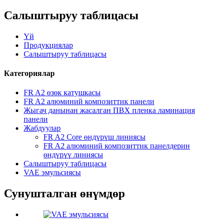
Салыштыруу таблицасы
Үй
Продукциялар
Салыштыруу таблицасы
Категориялар
FR A2 өзөк катушкасы
FR A2 алюминий композиттик панели
Жыгач данынан жасалган ПВХ пленка ламинация
панели
Жабдуулар
FR A2 Core өндүрүш линиясы
FR A2 алюминий композиттик панелдерин
өндүрүү линиясы
Салыштыруу таблицасы
VAE эмульсиясы
Сунушталган өнүмдөр