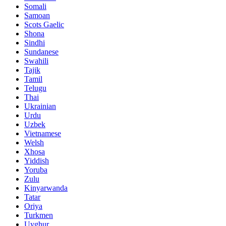
Somali
Samoan
Scots Gaelic
Shona
Sindhi
Sundanese
Swahili
Tajik
Tamil
Telugu
Thai
Ukrainian
Urdu
Uzbek
Vietnamese
Welsh
Xhosa
Yiddish
Yoruba
Zulu
Kinyarwanda
Tatar
Oriya
Turkmen
Uyghur