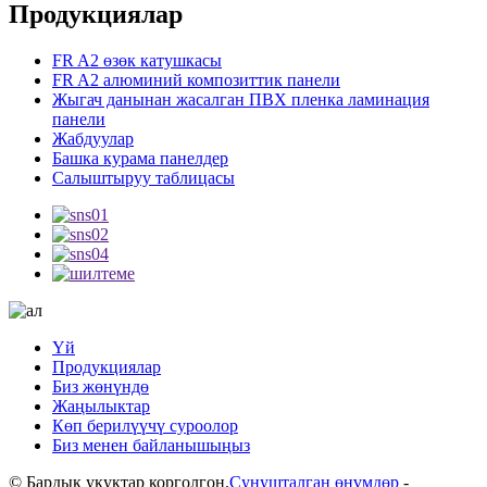
Продукциялар
FR A2 өзөк катушкасы
FR A2 алюминий композиттик панели
Жыгач данынан жасалган ПВХ пленка ламинация
панели
Жабдуулар
Башка курама панелдер
Салыштыруу таблицасы
Үй
Продукциялар
Биз жөнүндө
Жаңылыктар
Көп берилүүчү суроолор
Биз менен байланышыңыз
© Бардык укуктар корголгон.
Сунушталган өнүмдөр
-