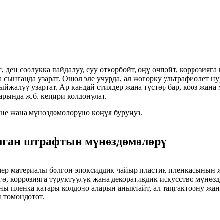
, ден соолукка пайдалуу, суу өткөрбөйт, өңү өчпөйт, коррозияга
а сынганда узарат. Ошол эле учурда, ал жогорку ультрафиолет 
жалуу узартат. Ар кандай стилдер жана түстөр бар, кооз жана 
арында ж.б. кеңири колдонулат.
е жана мүнөздөмөлөрүнө көңүл буруңуз.
лган штрафтын мүнөздөмөлөрү
мер материалы болгон эпоксиддик чайыр пластик пленкасынын ж
үгө, коррозияга туруктуулук жана декоративдик искусство мүнө
ы пленка катары колдоно аларын аныктайт, ал таңгактоону жана
 төмөндөтөт.