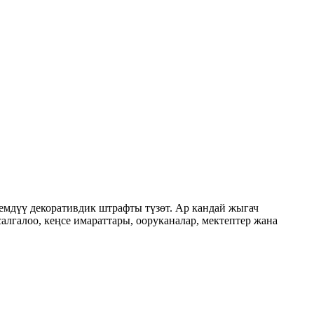
мдүү декоративдик штрафты түзөт. Ар кандай жыгач
лгалоо, кеңсе имараттары, ооруканалар, мектептер жана