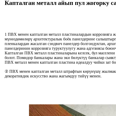
Капталган металл айып пул жогорку с
1 ПВХ менен капталган металл пластиналардын коррозияга ж
мүнөздөмөлөрү архитектуралык боёк панелдерине салыштырг
пленкалардан жасалган сэндвич панелдер болгондуктан, архи
панелдеринин коррозияга туруктуулугу жана адгезиясы боюн
Капталган ПВХ металл пластиналарына келсек, бул маселени
болот. Помидор банкалары жана эки бөлүктүү банкалар сыякт
ПВХ металл менен капталган пластина идеалдуу чийки зат бо
② ПВХ менен капталган металл штрафтын көрүнүшү жылмак
декоративдик искусство жана жагымдуу тийүү менен.