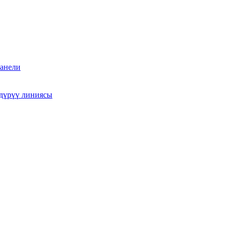
анели
дүрүү линиясы