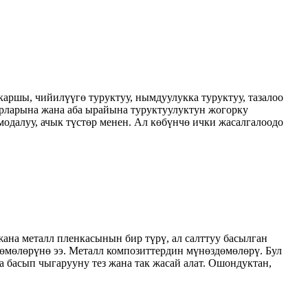
 каршы, чийилүүгө туруктуу, нымдуулукка туруктуу, тазалоо
нурларына жана аба ырайына туруктуулуктун жогорку
модалуу, ачык түстөр менен. Ал көбүнчө ички жасалгалоодо
ана металл пленкасынын бир түрү, ал салттуу басылган
здөмөлөрүнө ээ. Металл композиттердин мүнөздөмөлөрү. Бул
 басып чыгарууну тез жана так жасай алат. Ошондуктан,