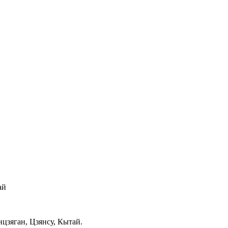
ай
цзяган, Цзянсу, Кытай.