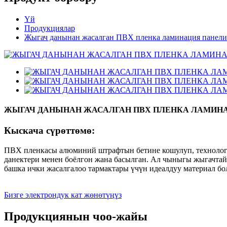
Үй
Продукциялар
Жыгач данынан жасалган ПВХ пленка ламинация панели
ЖЫГАЧ ДАНЫНАН ЖАСАЛГАН ПВХ ПЛЕНКА ЛАМИН
Кыскача сүрөттөмө:
ПВХ пленкасы алюминий штрафтын бетине кошулуп, технологи
данектери менен боёлгон жана басылган. Ал чыныгы жыгачтай 
башка ички жасалгалоо тармактары үчүн идеалдуу материал бол
Бизге электрондук кат жөнөтүңүз
Продукциянын чоо-жайы