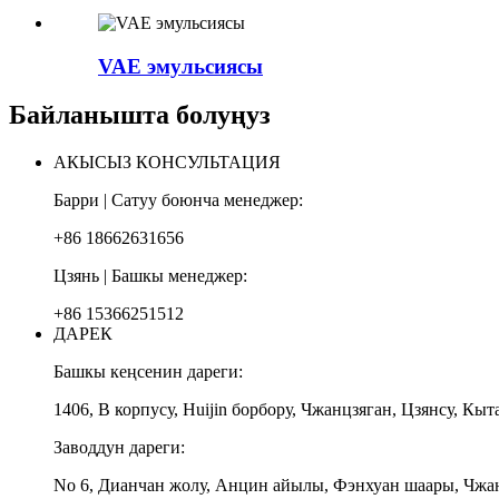
VAE эмульсиясы
Байланышта болуңуз
АКЫСЫЗ КОНСУЛЬТАЦИЯ
Барри | Сатуу боюнча менеджер:
+86 18662631656
Цзянь | Башкы менеджер:
+86 15366251512
ДАРЕК
Башкы кеңсенин дареги:
1406, В корпусу, Huijin борбору, Чжанцзяган, Цзянсу, Кыт
Заводдун дареги:
No 6, Дианчан жолу, Анцин айылы, Фэнхуан шаары, Чжан