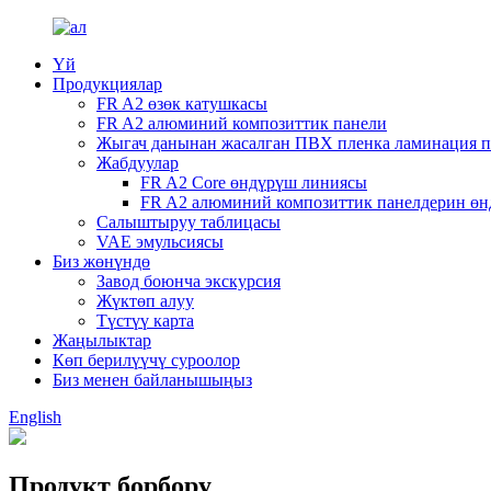
Үй
Продукциялар
FR A2 өзөк катушкасы
FR A2 алюминий композиттик панели
Жыгач данынан жасалган ПВХ пленка ламинация п
Жабдуулар
FR A2 Core өндүрүш линиясы
FR A2 алюминий композиттик панелдерин өн
Салыштыруу таблицасы
VAE эмульсиясы
Биз жөнүндө
Завод боюнча экскурсия
Жүктөп алуу
Түстүү карта
Жаңылыктар
Көп берилүүчү суроолор
Биз менен байланышыңыз
English
Продукт борбору