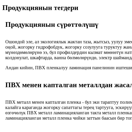
Продукциянын тегдери
Продукциянын сүрөттөлүшү
Ошондой эле, ал экологиялык жактан таза, жытсыз, уулуу эмес
оңой, жогорку гидрофобдук, жогорку созулууга туруктуу жан
мүнөздөмөлөрүнө ээ, бул профилдердин кызмат мөөнөтүн натый
колдонулат, шкафтарда, ванна бөлмөлөрүндө, электр шайманд
Андан кийин, ПВХ пленкалуу ламинация панелинин иштешин
ПВХ менен капталган металлдан жаса
ПВХ металл менен капталган пленка - бул эки тараптуу поли
калайга караганда жогорку сапаттагы терең тартууга, эскирү
өзгөчөлүк ПВХ металл ламинацияланган такта металл пленкан
ламинацияланган металл пленка чийки заттын баасын бир топ