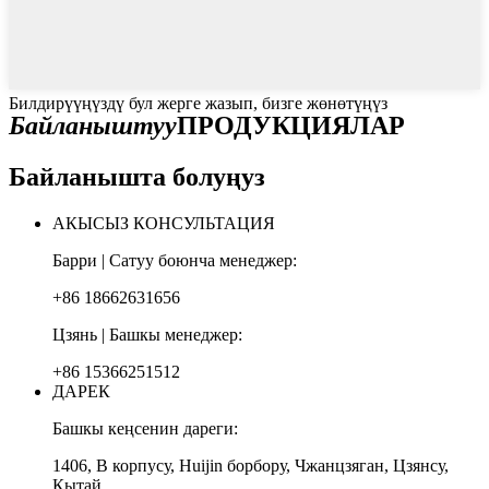
Билдирүүңүздү бул жерге жазып, бизге жөнөтүңүз
Байланыштуу
ПРОДУКЦИЯЛАР
Байланышта болуңуз
АКЫСЫЗ КОНСУЛЬТАЦИЯ
Барри | Сатуу боюнча менеджер:
+86 18662631656
Цзянь | Башкы менеджер:
+86 15366251512
ДАРЕК
Башкы кеңсенин дареги:
1406, В корпусу, Huijin борбору, Чжанцзяган, Цзянсу,
Кытай