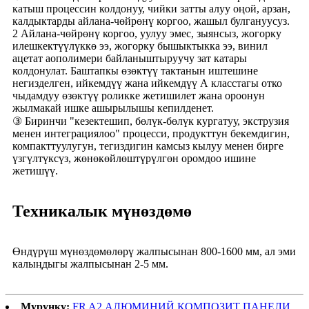
катыш процессин колдонуу, чийки затты алуу оңой, арзан,
калдыктарды айлана-чөйрөнү коргоо, жашыл булгануусуз.
2 Айлана-чөйрөнү коргоо, уулуу эмес, зыянсыз, жогорку
илешкектүүлүккө ээ, жогорку бышыктыкка ээ, винил
ацетат аополимери байланыштыруучу зат катары
колдонулат. Баштапкы өзөктүү тактанын иштешине
негизделген, ийкемдүү жана ийкемдүү А класстагы отко
чыдамдуу өзөктүү роликке жетишилет жана ороонун
жылмакай ишке ашырылышы кепилденет.
③ Биринчи "кезектешип, бөлүк-бөлүк кургатуу, экструзия
менен интеграциялоо" процесси, продукттун бекемдигин,
компакттуулугун, тегиздигин камсыз кылуу менен бирге
үзгүлтүксүз, жөнөкөйлөштүрүлгөн оромдоо ишине
жетишүү.
Техникалык мүнөздөмө
Өндүрүш мүнөздөмөлөрү жалпысынан 800-1600 мм, ал эми
калыңдыгы жалпысынан 2-5 мм.
Мурунку:
FR A2 АЛЮМИНИЙ КОМПОЗИТ ПАНЕЛИ