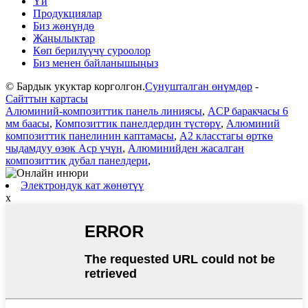
Үй
Продукциялар
Биз жөнүндө
Жаңылыктар
Көп берилүүчү суроолор
Биз менен байланышыңыз
© Бардык укуктар корголгон.
Сунушталган өнүмдөр
-
Сайттын картасы
Алюминий-композиттик панель линиясы
,
ACP баракчасы 6
мм баасы
,
Композиттик панелдердин түстөрү
,
Алюминий
композиттик панелинин каптамасы
,
A2 класстагы өрткө
чыдамдуу өзөк Acp үчүн
,
Алюминийден жасалган
композиттик дубал панелдери
,
Электрондук кат жөнөтүү
x