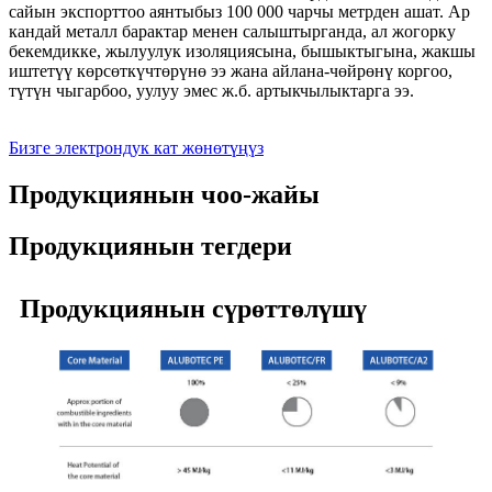
сайын экспорттоо аянтыбыз 100 000 чарчы метрден ашат. Ар
кандай металл барактар ​​менен салыштырганда, ал жогорку
бекемдикке, жылуулук изоляциясына, бышыктыгына, жакшы
иштетүү көрсөткүчтөрүнө ээ жана айлана-чөйрөнү коргоо,
түтүн чыгарбоо, уулуу эмес ж.б. артыкчылыктарга ээ.
Бизге электрондук кат жөнөтүңүз
Продукциянын чоо-жайы
Продукциянын тегдери
Продукциянын сүрөттөлүшү