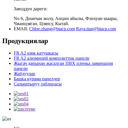
Заводдун дареги:
No 6, Дианчан жолу, Анцин айылы, Фэнхуан шаары,
Чжанцзяган, Цзянсу, Кытай.
EMAIL
Chloe.zhang@btacp.com
Raya.tian@btacp.com
Продукциялар
FR A2 өзөк катушкасы
FR A2 алюминий композиттик панели
Жыгач данынан жасалган ПВХ пленка ламинация
панели
Жабдуулар
Башка курама панелдер
Салыштыруу таблицасы