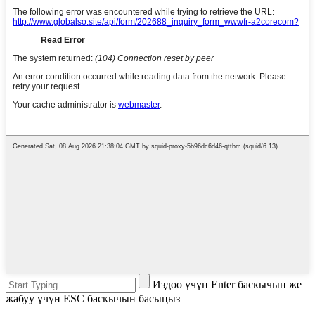
Издөө үчүн Enter баскычын же
жабуу үчүн ESC баскычын басыңыз