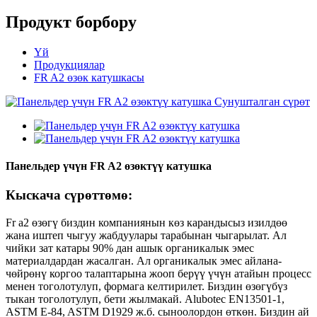
Продукт борбору
Үй
Продукциялар
FR A2 өзөк катушкасы
Панельдер үчүн FR A2 өзөктүү катушка
Кыскача сүрөттөмө:
Fr a2 өзөгү биздин компаниянын көз карандысыз изилдөө
жана иштеп чыгуу жабдуулары тарабынан чыгарылат. Ал
чийки зат катары 90% дан ашык органикалык эмес
материалдардан жасалган. Ал органикалык эмес айлана-
чөйрөнү коргоо талаптарына жооп берүү үчүн атайын процесс
менен тоголотулуп, формага келтирилет. Биздин өзөгүбүз
тыкан тоголотулуп, бети жылмакай. Alubotec EN13501-1,
ASTM E-84, ASTM D1929 ж.б. сыноолордон өткөн. Биздин ай