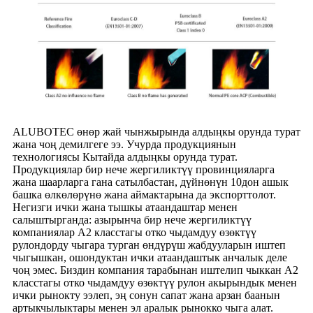
ALUBOTEC өнөр жай чынжырында алдыңкы орунда турат
жана чоң демилгеге ээ. Учурда продукциянын
технологиясы Кытайда алдыңкы орунда турат.
Продукциялар бир нече жергиликтүү провинцияларга
жана шаарларга гана сатылбастан, дүйнөнүн 10дон ашык
башка өлкөлөрүнө жана аймактарына да экспорттолот.
Негизги ички жана тышкы атаандаштар менен
салыштырганда: азырынча бир нече жергиликтүү
компаниялар А2 класстагы отко чыдамдуу өзөктүү
рулондорду чыгара турган өндүрүш жабдууларын иштеп
чыгышкан, ошондуктан ички атаандаштык анчалык деле
чоң эмес. Биздин компания тарабынан иштелип чыккан А2
класстагы отко чыдамдуу өзөктүү рулон акырындык менен
ички рынокту ээлеп, эң сонун сапат жана арзан баанын
артыкчылыктары менен эл аралык рынокко чыга алат.