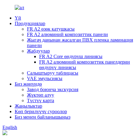
Үй
Продукциялар
FR A2 өзөк катушкасы
FR A2 алюминий композиттик панели
Жыгач данынан жасалган ПВХ пленка ламинация
панели
Жабдуулар
FR A2 Core өндүрүш линиясы
FR A2 алюминий композиттик панелдерин
өндүрүү линиясы
Салыштыруу таблицасы
VAE эмульсиясы
Биз жөнүндө
Завод боюнча экскурсия
Жүктөп алуу
Түстүү карта
Жаңылыктар
Көп берилүүчү суроолор
Биз менен байланышыңыз
English