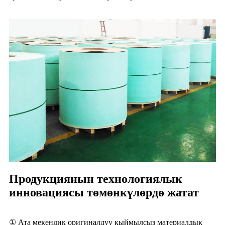
Продукциянын технологиялык
инновациясы төмөнкүлөрдө жатат
① Ата мекендик оригиналдуу кыймылсыз материалдык