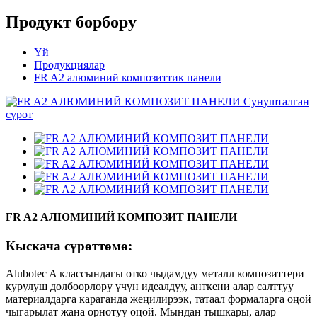
Продукт борбору
Үй
Продукциялар
FR A2 алюминий композиттик панели
FR A2 АЛЮМИНИЙ КОМПОЗИТ ПАНЕЛИ
Кыскача сүрөттөмө:
Alubotec A классындагы отко чыдамдуу металл композиттери
курулуш долбоорлору үчүн идеалдуу, анткени алар салттуу
материалдарга караганда жеңилирээк, татаал формаларга оңой
чыгарылат жана орнотуу оңой. Мындан тышкары, алар