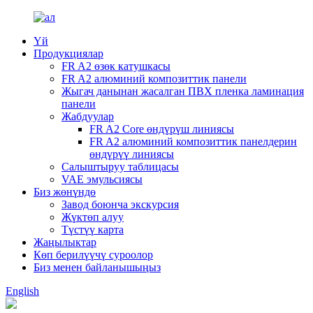
Үй
Продукциялар
FR A2 өзөк катушкасы
FR A2 алюминий композиттик панели
Жыгач данынан жасалган ПВХ пленка ламинация
панели
Жабдуулар
FR A2 Core өндүрүш линиясы
FR A2 алюминий композиттик панелдерин
өндүрүү линиясы
Салыштыруу таблицасы
VAE эмульсиясы
Биз жөнүндө
Завод боюнча экскурсия
Жүктөп алуу
Түстүү карта
Жаңылыктар
Көп берилүүчү суроолор
Биз менен байланышыңыз
English