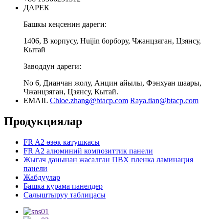
ДАРЕК
Башкы кеңсенин дареги:
1406, В корпусу, Huijin борбору, Чжанцзяган, Цзянсу,
Кытай
Заводдун дареги:
No 6, Дианчан жолу, Анцин айылы, Фэнхуан шаары,
Чжанцзяган, Цзянсу, Кытай.
EMAIL
Chloe.zhang@btacp.com
Raya.tian@btacp.com
Продукциялар
FR A2 өзөк катушкасы
FR A2 алюминий композиттик панели
Жыгач данынан жасалган ПВХ пленка ламинация
панели
Жабдуулар
Башка курама панелдер
Салыштыруу таблицасы