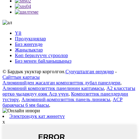
Үй
Продукциялар
Биз жөнүндө
Жаңылыктар
Көп берилүүчү суроолор
Биз менен байланышыңыз
© Бардык укуктар корголгон.
Сунушталган өнүмдөр
-
Сайттын картасы
Алюминийден жасалган композиттик дубал панелдери
,
Алюминий композиттик панелинин каптамасы
,
A2 класстагы
өрткө чыдамдуу өзөк Acp үчүн
,
Композиттик панелдердин
түстөрү
,
Алюминий-композиттик панель линиясы
,
ACP
баракчасы 6 мм баасы
,
Электрондук кат жөнөтүү
x