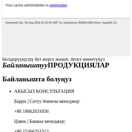
Билдирүүңүздү бул жерге жазып, бизге жөнөтүңүз
Байланыштуу
ПРОДУКЦИЯЛАР
Байланышта болуңуз
АКЫСЫЗ КОНСУЛЬТАЦИЯ
Барри | Сатуу боюнча менеджер:
+86 18662631656
Цзянь | Башкы менеджер:
+86 15366251512