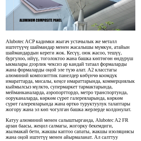
Alubotec ACP кадимки жыгач устачылык же металл
иштетүүчү шаймандар менен жасалышы мүмкүн, атайын
шаймандардын кереги жок. Кесүү, оюк жасоо, тешүү,
бургулоо, ийүү, тоголоктоо жана башка көптөгөн өндүрүш
ыкмалары дээрлик чексиз ар кандай татаал формаларды
жана формаларды оңой эле түзө алат. А2 класстагы
алюминий композиттик панелдер көбүнчө коомдук
имараттарда, мисалы, кеңсе имараттарында, коммерциялык
кыймылсыз мүлктө, супермаркет тармактарында,
мейманканаларда, аэропорттордо, метро транспортунда,
ооруканаларда, көркөм сүрөт галереяларында, көркөм
сүрөт галереяларында жана өрткө туруктуулук талаптары
жогору жана эл көп чогулган башка жерлерде колдонулат.
Катуу алюминий менен салыштырганда, Alubotec A2 FR
арзан баасы, жеңил салмагы, жогорку бекемдиги,
жылмакай бети, жакшы каптоо сапаты, жакшы изоляциясы
жана оңой иштетүү менен айырмаланат. Ал салттуу