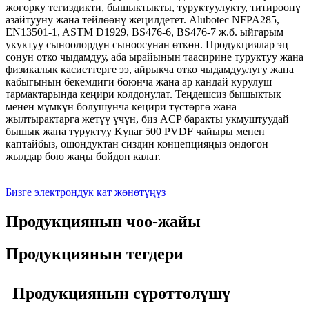
жогорку тегиздикти, бышыктыкты, туруктуулукту, титирөөнү
азайтууну жана тейлөөнү жеңилдетет. Alubotec NFPA285,
EN13501-1, ASTM D1929, BS476-6, BS476-7 ж.б. ыйгарым
укуктуу сыноолордун сыноосунан өткөн. Продукциялар эң
сонун отко чыдамдуу, аба ырайынын таасирине туруктуу жана
физикалык касиеттерге ээ, айрыкча отко чыдамдуулугу жана
кабыгынын бекемдиги боюнча жана ар кандай курулуш
тармактарында кеңири колдонулат. Теңдешсиз бышыктык
менен мүмкүн болушунча кеңири түстөргө жана
жылтырактарга жетүү үчүн, биз ACP баракты укмуштуудай
бышык жана туруктуу Kynar 500 PVDF чайыры менен
каптайбыз, ошондуктан сиздин концепцияңыз ондогон
жылдар бою жаңы бойдон калат.
Бизге электрондук кат жөнөтүңүз
Продукциянын чоо-жайы
Продукциянын тегдери
Продукциянын сүрөттөлүшү