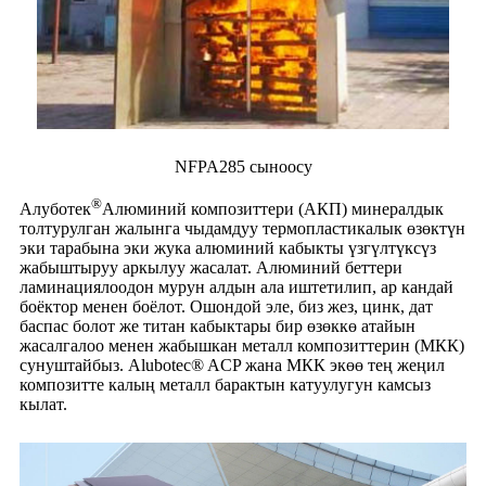
NFPA285 сыноосу
®
Алуботек
Алюминий композиттери (АКП) минералдык
толтурулган жалынга чыдамдуу термопластикалык өзөктүн
эки тарабына эки жука алюминий кабыкты үзгүлтүксүз
жабыштыруу аркылуу жасалат. Алюминий беттери
ламинациялоодон мурун алдын ала иштетилип, ар кандай
боёктор менен боёлот. Ошондой эле, биз жез, цинк, дат
баспас болот же титан кабыктары бир өзөккө атайын
жасалгалоо менен жабышкан металл композиттерин (МКК)
сунуштайбыз. Alubotec® ACP ​​жана МКК экөө тең жеңил
композитте калың металл барактын катуулугун камсыз
кылат.