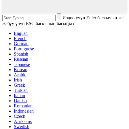
Издөө үчүн Enter баскычын же
жабуу үчүн ESC баскычын басыңыз
English
French
German
Portuguese
Spanish
Russian
Japanese
Korean
Arabic
Irish
Greek
Turkish
Italian
Danish
Romanian
Indonesian
Czech
Afrikaans
Swedish