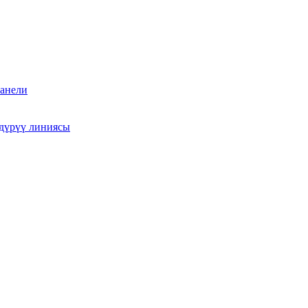
анели
дүрүү линиясы