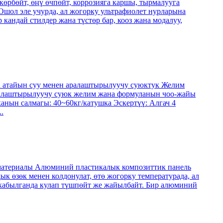
көрбөйт, өңү өчпөйт, коррозияга каршы, тырмалууга
 Ошол эле учурда, ал жогорку ультрафиолет нурларына
кандай стилдер жана түстөр бар, кооз жана модалуу,
а атайын суу менен аралаштырылуучу суюктук Желим
аралаштырылуучу суюк желим жана формуланын чоо-жайы
анын салмагы: 40~60кг/катушка Эскертүү: Алгач 4
.
материалы Алюминий пластикалык композиттик панель
өк менен колдонулат, өтө жогорку температурада, ал
 кабылганда кулап түшпөйт же жайылбайт. Бир алюминий