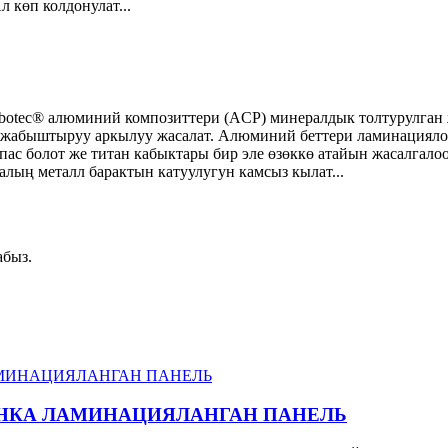
л көп колдонулат...
otec® алюминий композиттери (ACP) минералдык толтурулган 
 жабыштыруу аркылуу жасалат. Алюминий беттери ламинациялоо
аспас болот же титан кабыктары бир эле өзөккө атайын жасалг
алың металл барактын катуулугун камсыз кылат...
абыз.
ЕНКА ЛАМИНАЦИЯЛАНГАН ПАНЕЛЬ