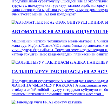
Продукциянын сүрөттөлүшү Ошондой эле ал экологиялык ж
туруктуу, нымдуулукка туруктуу, тазалоо оңой, жогорку 
жана жогорку аба ырайына туруктуулук мүнөздөмөлөрүнө 
ачык түстөр менен. Ал көп колдонулат...
АВТОМАТТЫК FR A2 ӨЗӨК ӨНДҮРҮШ 
Машинанын негизги техникалык маалыматтары 1. Чийки 
жана суу: Mg(oh)2/Caco3/SiO2 жана башка органикалык
үчүн суунун бир пайызы. Токулган эмес кездемелердин 
катмар токулган эмес кездемелердин пленкасынан баштап, 
САЛЫШТЫРУУ ТАБЛИЦАСЫ (FR A2 ACP
Продукциянын сүрөттөлүшү А классындагы өрткө чыдам
ЖАЛЫНГА ЧЫДАМДУУ КАРАЖАТ А классындагы өрткө чыдам
этибарга албай койбойт, уулуу газдардын күйүшүнө же 
плитасы негизинен алюминий эритмесинен жасалган...