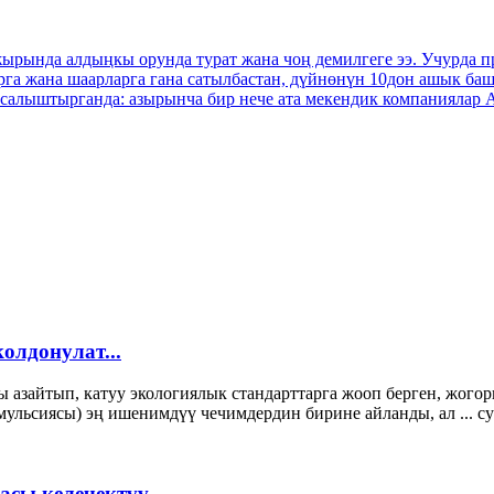
нда алдыңкы орунда турат жана чоң демилгеге ээ. Учурда п
га жана шаарларга гана сатылбастан, дүйнөнүн 10дон ашык баш
салыштырганда: азырынча бир нече ата мекендик компаниялар А2
олдонулат...
азайтып, катуу экологиялык стандарттарга жооп берген, жогорк
мульсиясы) эң ишенимдүү чечимдердин бирине айланды, ал ... с
сы келечектүү...