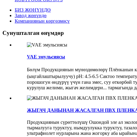
БИЗ ЖӨНҮНДӨ
Завод жөнүндө
Компаниянын көргөзмөсү
Сунушталган өнүмдөр
VAE эмульсиясы
Бөлүм Продукциянын мүнөздөмөлөрү Плёнканын көр
(ыңгайлаштырылуучу) рН: 4.5-6.5 Сактоо температу
порошогун өндүрүү үчүн гана эмес, суу өткөрбөй ту
курулуш желими, жыгач желимдери... тармагында 
ЖЫГАЧ ДАНЫНАН ЖАСАЛГАН ПВХ ПЛЕНК
Продукциянын сүрөттөлүшү Ошондой эле ал экология
тырмалууга туруктуу, нымдуулукка туруктуу, тазало
ультрафиолет нурларына жана жогорку аба ырайына