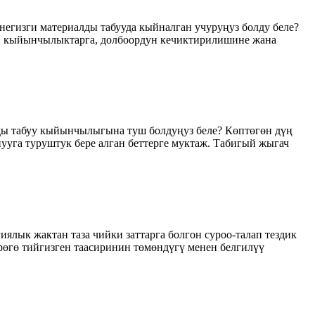
негизги материалды табууда кыйналган учуруңуз болду беле?
он кыйынчылыктарга, долбоордун кечиктирилишине жана
ы табуу кыйынчылыгына туш болдуңуз беле? Көптөгөн дүң
ууга туруштук бере алган беттерге муктаж. Табигый жыгач
лык жактан таза чийки заттарга болгон суроо-талап тездик
рөгө тийгизген таасиринин төмөндүгү менен белгилүү