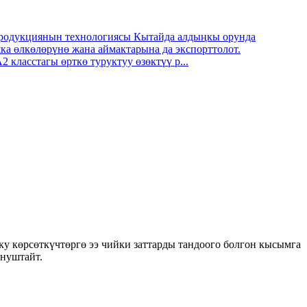
родукциянын технологиясы Кытайда алдыңкы орунда
ка өлкөлөрүнө жана аймактарына да экспорттолот.
 класстагы өрткө туруктуу өзөктүү р...
у көрсөткүчтөргө ээ чийки заттарды тандоого болгон кысымга
унуштайт.