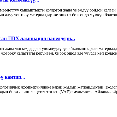
к мөөнөттүү бышыктыкты колдогон жана үнөмдүү бойдон калган 
атып алуу топтору материалдар жетишсиз болгондо мүмкүн болг
ан ПВХ ламинация панелдери...
кты жана чыгымдардын үнөмдүүлүгүн айкалыштырган материалд
жогорку сапаттагы көрүнгөн, бирок ошол эле учурда көп колдон
 кантип...
ологиялык жоопкерчиликке карай жылып жаткандыктан, экология
ын бири - винил ацетат этилен (VAE) эмульсиясы. Айлана-чөй