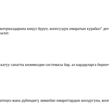
териалдарына көңүл буруп, коопсуздук имаратын курабыз" де
кылат.
катуу сапатты көзөмөлдөө системасы бар, ал кардарларга бирин
иштеңиз жана дүйнөдөгү заманбап имараттардын кооздугуна, коо