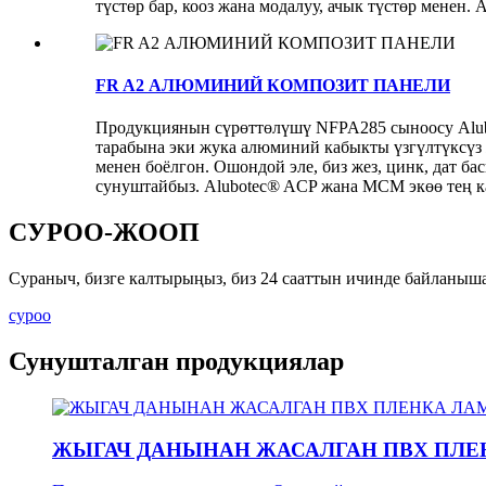
түстөр бар, кооз жана модалуу, ачык түстөр менен. А
FR A2 АЛЮМИНИЙ КОМПОЗИТ ПАНЕЛИ
Продукциянын сүрөттөлүшү NFPA285 сыноосу Alub
тарабына эки жука алюминий кабыкты үзгүлтүксүз
менен боёлгон. Ошондой эле, биз жез, цинк, дат б
сунуштайбыз. Alubotec® ACP ​​жана MCM экөө тең к
СУРОО-ЖООП
Сураныч, бизге калтырыңыз, биз 24 сааттын ичинде байланыш
суроо
Сунушталган продукциялар
ЖЫГАЧ ДАНЫНАН ЖАСАЛГАН ПВХ ПЛ