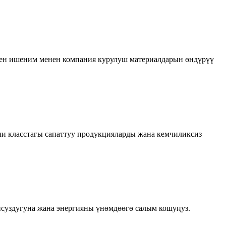
ген ишеним менен компания курулуш материалдарын өндүрүү
чи класстагы сапаттуу продукцияларды жана кемчиликсиз
псуздугуна жана энергияны үнөмдөөгө салым кошуңуз.