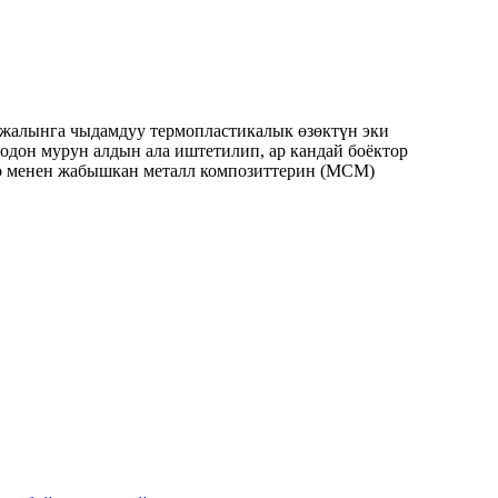
жалынга чыдамдуу термопластикалык өзөктүн эки
дон мурун алдын ала иштетилип, ар кандай боёктор
алоо менен жабышкан металл композиттерин (MCM)