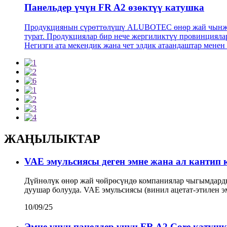
Панельдер үчүн FR A2 өзөктүү катушка
Продукциянын сүрөттөлүшү ALUBOTEC өнөр жай чынжыры
турат. Продукциялар бир нече жергиликтүү провинциялар
Негизги ата мекендик жана чет элдик атаандаштар менен 
ЖАҢЫЛЫКТАР
VAE эмульсиясы деген эмне жана ал кантип к
Дүйнөлүк өнөр жай чөйрөсүндө компаниялар чыгымдарды 
дуушар болууда. VAE эмульсиясы (винил ацетат-этилен э
10/09/25
Эмне үчүн панелдер үчүн FR A2 Core катушка