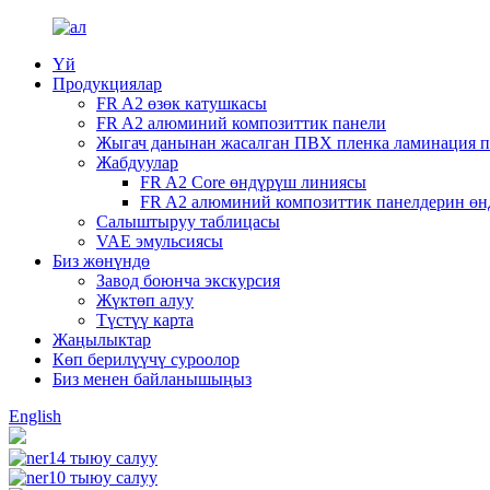
Үй
Продукциялар
FR A2 өзөк катушкасы
FR A2 алюминий композиттик панели
Жыгач данынан жасалган ПВХ пленка ламинация п
Жабдуулар
FR A2 Core өндүрүш линиясы
FR A2 алюминий композиттик панелдерин өн
Салыштыруу таблицасы
VAE эмульсиясы
Биз жөнүндө
Завод боюнча экскурсия
Жүктөп алуу
Түстүү карта
Жаңылыктар
Көп берилүүчү суроолор
Биз менен байланышыңыз
English