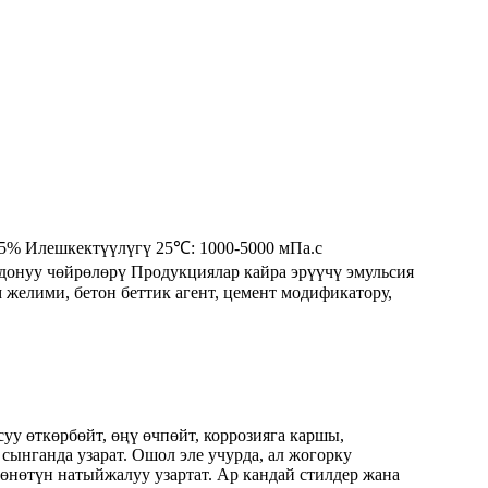
65% Илешкектүүлүгү 25℃: 1000-5000 мПа.с
лдонуу чөйрөлөрү Продукциялар кайра эрүүчү эмульсия
м желими, бетон беттик агент, цемент модификатору,
уу өткөрбөйт, өңү өчпөйт, коррозияга каршы,
сынганда узарат. Ошол эле учурда, ал жогорку
өнөтүн натыйжалуу узартат. Ар кандай стилдер жана