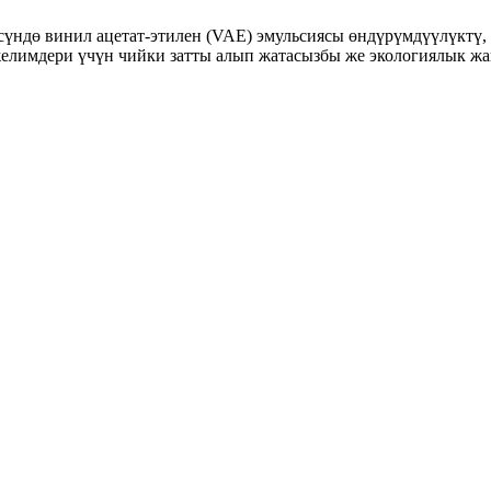
сүндө винил ацетат-этилен (VAE) эмульсиясы өндүрүмдүүлүктү,
елимдери үчүн чийки затты алып жатасызбы же экологиялык жакт