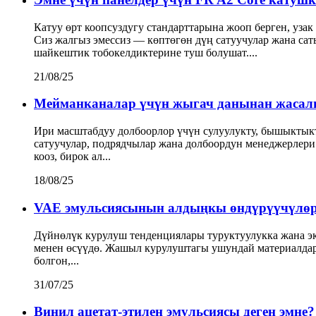
Катуу өрт коопсуздугу стандарттарына жооп берген, уза
Сиз жалгыз эмессиз — көптөгөн дүң сатуучулар жана с
шайкештик тобокелдиктерине туш болушат....
21/08/25
Мейманканалар үчүн жыгач данынан жасалг
Ири масштабдуу долбоорлор үчүн сулуулукту, бышыкты
сатуучулар, подрядчылар жана долбоордун менеджерлери 
кооз, бирок ал...
18/08/25
VAE эмульсиясынын алдыңкы өндүрүүчүлөрү
Дүйнөлүк курулуш тенденциялары туруктуулукка жана эк
менен өсүүдө. Жашыл курулуштагы ушундай материалдард
болгон,...
31/07/25
Винил ацетат-этилен эмульсиясы деген эмне?