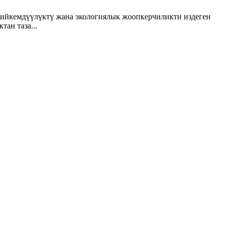
 ийкемдүүлүктү жана экологиялык жоопкерчиликти издеген
ан таза...