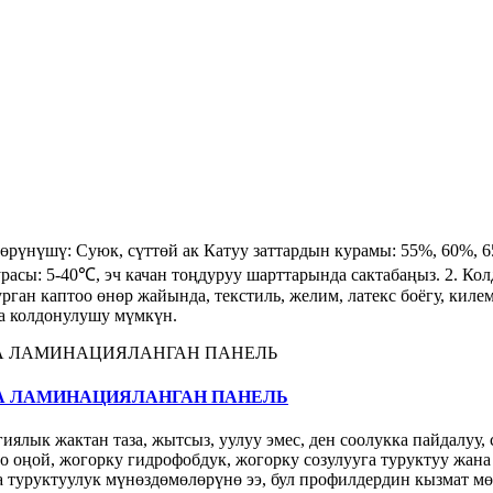
үнүшү: Суюк, сүттөй ак Катуу заттардын курамы: 55%, 60%, 
расы: 5-40℃, эч качан тоңдуруу шарттарында сактабаңыз. 2. Ко
рган каптоо өнөр жайында, текстиль, желим, латекс боёгу, киле
да колдонулушу мүмкүн.
А ЛАМИНАЦИЯЛАНГАН ПАНЕЛЬ
лык жактан таза, жытсыз, уулуу эмес, ден соолукка пайдалуу, с
о оңой, жогорку гидрофобдук, жогорку созулууга туруктуу жана 
 туруктуулук мүнөздөмөлөрүнө ээ, бул профилдердин кызмат мө