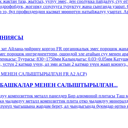
актан таза, жытсыз, уулуу эмес, ден соолукка пайдалуу, суу өт
гидрофобдук, жогорку созулууга туруктуу жана сынганда узарат.
ээ, бул профилдердин кызмат мөөнөтүн натыйжалуу узартат. Ар 
ЛИНИЯСЫ
зат Айлана-чөйрөнү коргоо FR органикалык эмес порошок жан
 эмес порошок ингредиенттери, ошондой эле атайын суу менен 
пленкасы: Туурасы: 830~1750мм Калыңдыгы: 0.03~0.05мм Катушк
үстүн 2 катмар үчүн, ал эми астын 2 катмар үчүн жаап коюңуз,..
 БАШКАЛАР МЕНЕН САЛЫШТЫРЫЛГАН...
дуу композиттик металл панелдер Бир алюминий плитасы Таш 
дуу металл композиттик плита отко чыдамдуу минералдык өз
бөлүнүп чыгышына жардам берет, ал чындыгында буюмдар өрткө