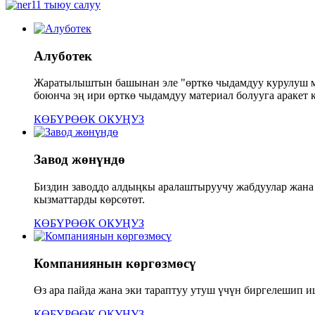
Алуботек
Жаратылыштын башынан эле "өрткө чыдамдуу курулуш ма
боюнча эң ири өрткө чыдамдуу материал болууга аракет 
КӨБҮРӨӨК ОКУҢУЗ
Завод жөнүндө
Биздин заводдо алдыңкы аралаштыруучу жабдуулар жана 
кызматтарды көрсөтөт.
КӨБҮРӨӨК ОКУҢУЗ
Компаниянын көргөзмөсү
Өз ара пайда жана эки тараптуу утуш үчүн биргелешип 
КӨБҮРӨӨК ОКУҢУЗ