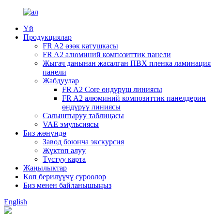
Үй
Продукциялар
FR A2 өзөк катушкасы
FR A2 алюминий композиттик панели
Жыгач данынан жасалган ПВХ пленка ламинация
панели
Жабдуулар
FR A2 Core өндүрүш линиясы
FR A2 алюминий композиттик панелдерин
өндүрүү линиясы
Салыштыруу таблицасы
VAE эмульсиясы
Биз жөнүндө
Завод боюнча экскурсия
Жүктөп алуу
Түстүү карта
Жаңылыктар
Көп берилүүчү суроолор
Биз менен байланышыңыз
English