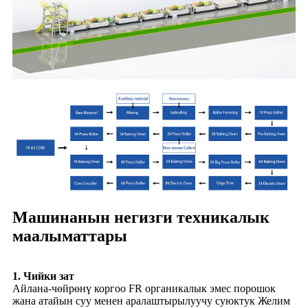
Машинанын негизги техникалык
маалыматтары
1. Чийки зат
Айлана-чөйрөнү коргоо FR органикалык эмес порошок
жана атайын суу менен аралаштырылуучу суюктук Желим