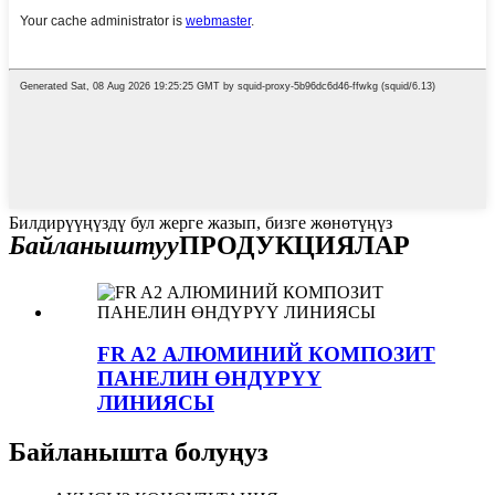
Билдирүүңүздү бул жерге жазып, бизге жөнөтүңүз
Байланыштуу
ПРОДУКЦИЯЛАР
FR A2 АЛЮМИНИЙ КОМПОЗИТ
ПАНЕЛИН ӨНДҮРҮҮ
ЛИНИЯСЫ
Байланышта болуңуз