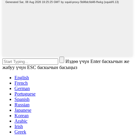
Издөө үчүн Enter баскычын же
жабуу үчүн ESC баскычын басыңыз
English
French
German
Portuguese
Spanish
Russian
Japanese
Korean
Arabic
Irish
Greek