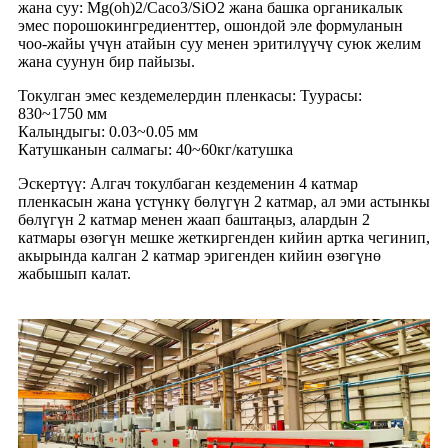
жана суу: Mg(oh)2/Caco3/SiO2 жана башка органикалык
эмес порошок
ингредиенттер, ошондой эле формуланын
чоо-жайы үчүн атайын суу менен эритилүүчү суюк желим
жана суунун бир пайызы.
Токулган эмес кездемелердин пленкасы: Туурасы:
830~1750 мм
Калыңдыгы: 0.03~0.05 мм
Катушканын салмагы: 40~60кг/катушка
Эскертүү: Алгач токулбаган кездеменин 4 катмар
пленкасын жана үстүнкү бөлүгүн 2 катмар, ал эми астынкы
бөлүгүн 2 катмар менен жаап баштаңыз, алардын 2
катмары өзөгүн мешке жеткиргенден кийин артка чегинип,
акырында калган 2 катмар эригенден кийин өзөгүнө
жабышып калат.