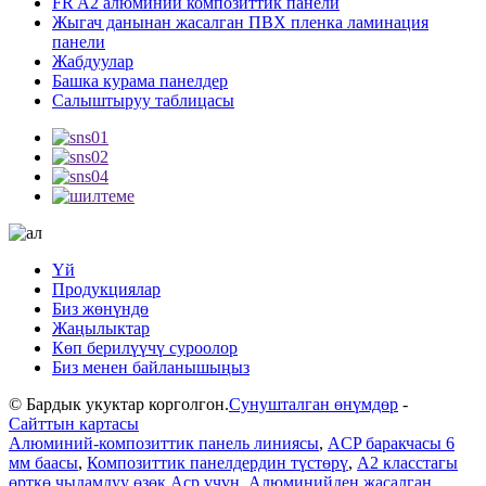
FR A2 алюминий композиттик панели
Жыгач данынан жасалган ПВХ пленка ламинация
панели
Жабдуулар
Башка курама панелдер
Салыштыруу таблицасы
Үй
Продукциялар
Биз жөнүндө
Жаңылыктар
Көп берилүүчү суроолор
Биз менен байланышыңыз
© Бардык укуктар корголгон.
Сунушталган өнүмдөр
-
Сайттын картасы
Алюминий-композиттик панель линиясы
,
ACP баракчасы 6
мм баасы
,
Композиттик панелдердин түстөрү
,
A2 класстагы
өрткө чыдамдуу өзөк Acp үчүн
,
Алюминийден жасалган