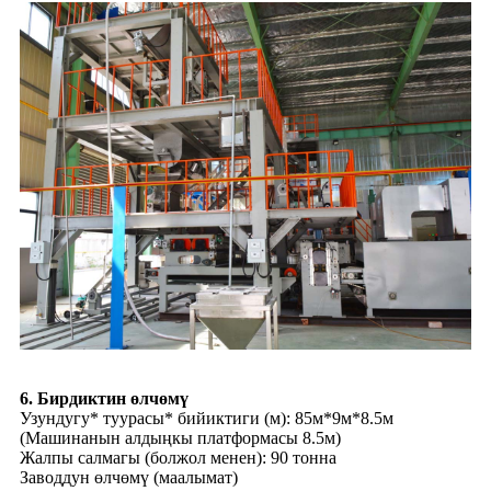
6. Бирдиктин өлчөмү
Узундугу* туурасы* бийиктиги (м): 85м*9м*8.5м
(Машинанын алдыңкы платформасы 8.5м)
Жалпы салмагы (болжол менен): 90 тонна
Заводдун өлчөмү (маалымат)