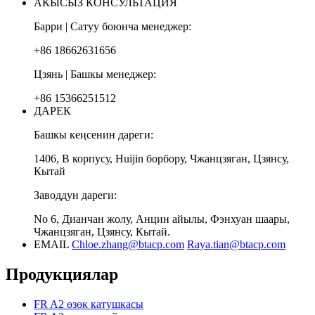
АКЫСЫЗ КОНСУЛЬТАЦИЯ
Барри | Сатуу боюнча менеджер:
+86 18662631656
Цзянь | Башкы менеджер:
+86 15366251512
ДАРЕК
Башкы кеңсенин дареги:
1406, В корпусу, Huijin борбору, Чжанцзяган, Цзянсу,
Кытай
Заводдун дареги:
No 6, Дианчан жолу, Анцин айылы, Фэнхуан шаары,
Чжанцзяган, Цзянсу, Кытай.
EMAIL
Chloe.zhang@btacp.com
Raya.tian@btacp.com
Продукциялар
FR A2 өзөк катушкасы