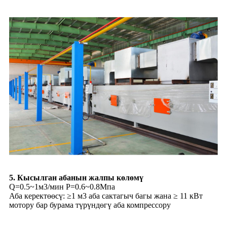
5. Кысылган абанын жалпы көлөмү
Q=0.5~1м3/мин P=0.6~0.8Мпа
Аба керектөөсү: ≥1 м3 аба сактагыч багы жана ≥ 11 кВт
мотору бар бурама түрүндөгү аба компрессору