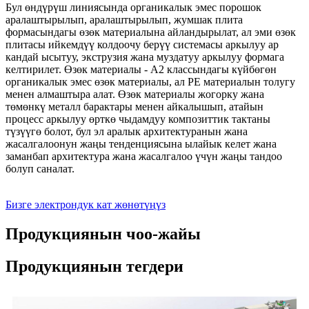
Бул өндүрүш линиясында органикалык эмес порошок
аралаштырылып, аралаштырылып, жумшак плита
формасындагы өзөк материалына айландырылат, ал эми өзөк
плитасы ийкемдүү колдоочу берүү системасы аркылуу ар
кандай ысытуу, экструзия жана муздатуу аркылуу формага
келтирилет. Өзөк материалы - А2 классындагы күйбөгөн
органикалык эмес өзөк материалы, ал PE материалын толугу
менен алмаштыра алат. Өзөк материалы жогорку жана
төмөнкү металл барактары менен айкалышып, атайын
процесс аркылуу өрткө чыдамдуу композиттик тактаны
түзүүгө болот, бул эл аралык архитектуранын жана
жасалгалоонун жаңы тенденциясына ылайык келет жана
заманбап архитектура жана жасалгалоо үчүн жаңы тандоо
болуп саналат.
Бизге электрондук кат жөнөтүңүз
Продукциянын чоо-жайы
Продукциянын тегдери