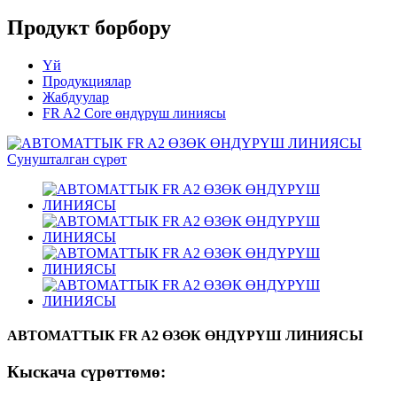
Продукт борбору
Үй
Продукциялар
Жабдуулар
FR A2 Core өндүрүш линиясы
АВТОМАТТЫК FR A2 ӨЗӨК ӨНДҮРҮШ ЛИНИЯСЫ
Кыскача сүрөттөмө: