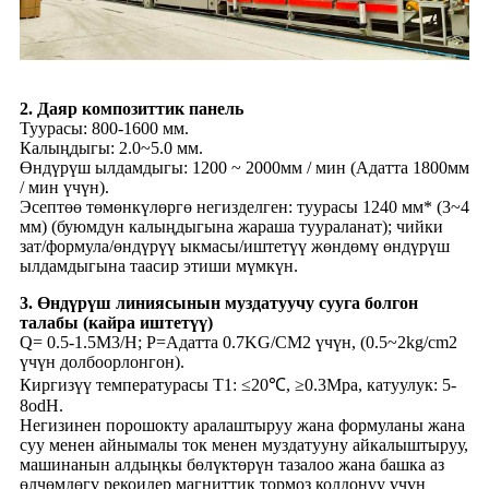
2. Даяр композиттик панель
Туурасы: 800-1600 мм.
Калыңдыгы: 2.0~5.0 мм.
Өндүрүш ылдамдыгы: 1200 ~ 2000мм / мин (Адатта 1800мм
/ мин үчүн).
Эсептөө төмөнкүлөргө негизделген: туурасы 1240 мм* (3~4
мм) (буюмдун калыңдыгына жараша туураланат); чийки
зат/формула/өндүрүү ыкмасы/иштетүү жөндөмү өндүрүш
ылдамдыгына таасир этиши мүмкүн.
3. Өндүрүш линиясынын муздатуучу сууга болгон
талабы (кайра иштетүү)
Q= 0.5-1.5M3/H; P=Адатта 0.7KG/CM2 үчүн, (0.5~2kg/cm2
үчүн долбоорлонгон).
Киргизүү температурасы T1: ≤20℃, ≥0.3Mpa, катуулук: 5-
8odH.
Негизинен порошокту аралаштыруу жана формуланы жана
суу менен айнымалы ток менен муздатууну айкалыштыруу,
машинанын алдыңкы бөлүктөрүн тазалоо жана башка аз
өлчөмдөгү рекоилер магниттик тормоз колдонуу үчүн