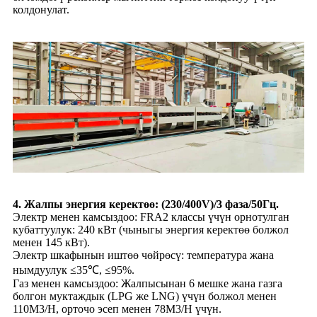
колдонулат.
4. Жалпы энергия керектөө: (230/400V)/3 фаза/50Гц.
Электр менен камсыздоо: FRA2 классы үчүн орнотулган
кубаттуулук: 240 кВт (чыныгы энергия керектөө болжол
менен 145 кВт).
Электр шкафынын иштөө чөйрөсү: температура жана
нымдуулук ≤35℃, ≤95%.
Газ менен камсыздоо: Жалпысынан 6 мешке жана газга
болгон муктаждык (LPG же LNG) үчүн болжол менен
110M3/H, орточо эсеп менен 78M3/H үчүн.