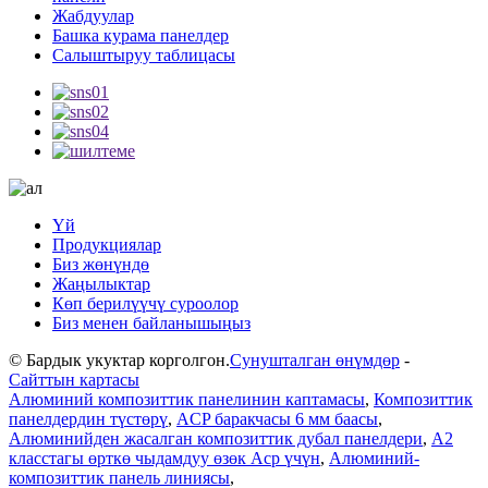
Жабдуулар
Башка курама панелдер
Салыштыруу таблицасы
Үй
Продукциялар
Биз жөнүндө
Жаңылыктар
Көп берилүүчү суроолор
Биз менен байланышыңыз
© Бардык укуктар корголгон.
Сунушталган өнүмдөр
-
Сайттын картасы
Алюминий композиттик панелинин каптамасы
,
Композиттик
панелдердин түстөрү
,
ACP баракчасы 6 мм баасы
,
Алюминийден жасалган композиттик дубал панелдери
,
A2
класстагы өрткө чыдамдуу өзөк Acp үчүн
,
Алюминий-
композиттик панель линиясы
,