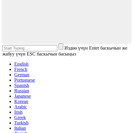
Издөө үчүн Enter баскычын же
жабуу үчүн ESC баскычын басыңыз
English
French
German
Portuguese
Spanish
Russian
Japanese
Korean
Arabic
Irish
Greek
Turkish
Italian