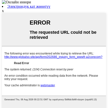
Электрондук кат жөнөтүү
x