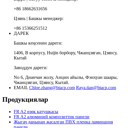
+86 18662631656
Цзянь | Башкы менеджер:
+86 15366251512
ДАРЕК
Башкы кеңсенин дареги:
1406, В корпусу, Huijin борбору, Чжанцзяган, Цзянсу,
Кытай
Заводдун дареги:
No 6, Дианчан жолу, Анцин айылы, Фэнхуан шаары,
Чжанцзяган, Цзянсу, Кытай.
EMAIL
Chloe.zhang@btacp.com
Raya.tian@btacp.com
Продукциялар
FR A2 өзөк катушкасы
FR A2 алюминий композиттик панели
Жыгач данынан жасалган ПВХ пленка ламинация
панели