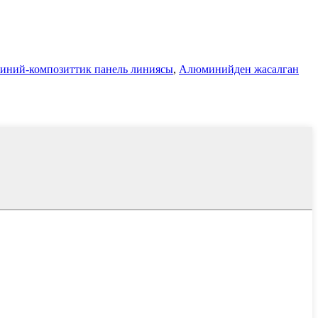
ний-композиттик панель линиясы
,
Алюминийден жасалган