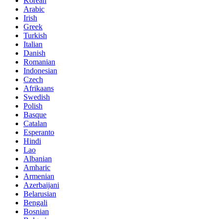
Korean
Arabic
Irish
Greek
Turkish
Italian
Danish
Romanian
Indonesian
Czech
Afrikaans
Swedish
Polish
Basque
Catalan
Esperanto
Hindi
Lao
Albanian
Amharic
Armenian
Azerbaijani
Belarusian
Bengali
Bosnian