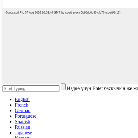
Издөө үчүн Enter баскычын же 
English
French
German
Portuguese
Spanish
Russian
Japanese