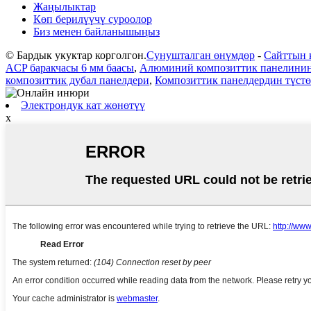
Жаңылыктар
Көп берилүүчү суроолор
Биз менен байланышыңыз
© Бардык укуктар корголгон.
Сунушталган өнүмдөр
-
Сайттын 
ACP баракчасы 6 мм баасы
,
Алюминий композиттик панелинин
композиттик дубал панелдери
,
Композиттик панелдердин түст
Электрондук кат жөнөтүү
x