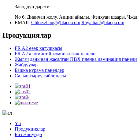
Заводдун дареги:
No 6, Дианчан жолу, Анцин айылы, Фэнхуан шаары, Чжан
EMAIL
Chloe.zhang@btacp.com
Raya.tian@btacp.com
Продукциялар
FR A2 өзөк катушкасы
FR A2 алюминий композиттик панели
Жыгач данынан жасалган ПВХ пленка ламинация панели
Жабдуулар
Башка курама панелдер
Салыштыруу таблицасы
Үй
Продукциялар
Биз жөнүндө