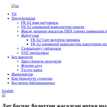
Үй
Продукциялар
FR A2 өзөк катушкасы
FR A2 алюминий композиттик панели
Жыгач данынан жасалган ПВХ пленка ламинация п
Жабдуулар
FR A2 Core өндүрүш линиясы
FR A2 алюминий композиттик панелдерин өн
Салыштыруу таблицасы
VAE эмульсиясы
Биз жөнүндө
Завод боюнча экскурсия
Жүктөп алуу
Түстүү карта
Жаңылыктар
Көп берилүүчү суроолор
Биз менен байланышыңыз
English
Дат баспас болоттон жасалган өрткө ч