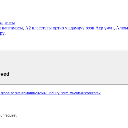
картасы
 каптамасы
,
A2 класстагы өрткө чыдамдуу өзөк Acp үчүн
,
Алюми
өрү
,