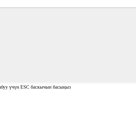
жабуу үчүн ESC баскычын басыңыз