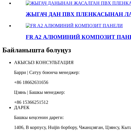
ЖЫГАЧ ДАН ПВХ ПЛЕНКАСЫНАН ЛА
FR A2 АЛЮМИНИЙ КОМПОЗИТ ПАН
Байланышта болуңуз
АКЫСЫЗ КОНСУЛЬТАЦИЯ
Барри | Сатуу боюнча менеджер:
+86 18662631656
Цзянь | Башкы менеджер:
+86 15366251512
ДАРЕК
Башкы кеңсенин дареги:
1406, В корпусу, Huijin борбору, Чжанцзяган, Цзянсу, Кыт