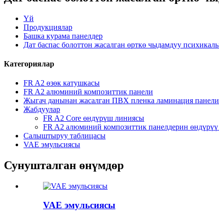
Үй
Продукциялар
Башка курама панелдер
Дат баспас болоттон жасалган өрткө чыдамдуу психикал
Категориялар
FR A2 өзөк катушкасы
FR A2 алюминий композиттик панели
Жыгач данынан жасалган ПВХ пленка ламинация панели
Жабдуулар
FR A2 Core өндүрүш линиясы
FR A2 алюминий композиттик панелдерин өндүрүү
Салыштыруу таблицасы
VAE эмульсиясы
Сунушталган өнүмдөр
VAE эмульсиясы