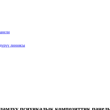
анели
дүрүү линиясы
ыдамдуу психикалык композиттик панел