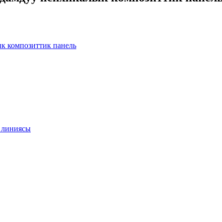
ык композиттик панель
 линиясы